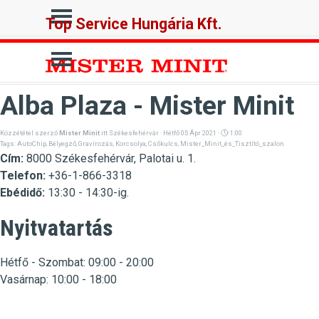
Tartalomhoz ugrás
Ugrás a menüre
Top Service Hungária Kft.
Ugrás a menüre
Alba Plaza - Mister Minit
Közzététel szerző
Mister Minit
itt
Székesfehérvár
· Hétfő 05 Ápr 2021 ·
1:00
Tags:
AutoChip
,
Bélyegző
,
Gravírozás
,
Korcsolya
,
Csőkulcs
,
Mister_Minit_és_Tisztító_szalon
Cím:
8000 Székesfehérvár, Palotai u. 1.
Telefon:
+36-1-866-3318
Ebédidő:
13:30 - 14:30-ig.
Nyitvatartás
Hétfő -
Szombat
:
09:00 - 20:00
Vasárnap:
10:00 - 18:00