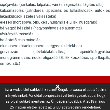
cipőjavítás (sarkalás, talpalás, varrás, ragasztás, tágítás stb.)
kulcsmásolás (cilinderes, speciális és tollaskulcsok, autó- és
lakáskulcsok széles választéka)
élezés (korcsolya, olló, kés /hullámos élű is/, húsdaráló)
bélyegző készítés (hagyományos és automata)
távirányító másolás
beléptető chip másolás
elemcsere (óraelemcsere is egyes üzletekben)
gravírozás (névtáblakészítés, ajándéktárgyakba
monogrammozás, irodai eligazító táblák készítése, sportkupák,
érmék, stb.)
Ez a weboldal sütiket használ!
Kérjük, olvassa el adatvédelmi
Központi Autókulcsmásolás 
irányelveinket.
Az oldal böngészésével beleegyezik abba, hogy
telefonszám: +36 1 866 3300 # 3206
az oldal sütiket mentsen az Ön gépére,továbbá: A 2018 május
Adatkezelési tájékoztató
Vállalási szabályzat
25. napján életbe lépett az új EU adatvédelmi rendeletnek