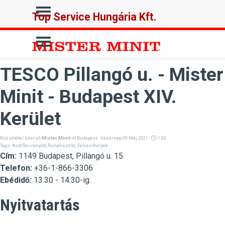
Tartalomhoz ugrás
Ugrás a menüre
Top Service Hungária Kft.
Ugrás a menüre
TESCO Pillangó u. - Mister
Minit - Budapest XIV.
Kerület
Közzététel szerző
Mister Minit
itt
Budapest
· Vasárnap 09 Máj 2021 ·
1:00
Tags:
AutóTávirányító
,
Ruhatisztító_Felvevőhelyek
Cím:
1149 Budapest, Pillangó u. 15
.
Telefon:
+36-1-866-3306
Ebédidő:
13:30 - 14:30-ig.
Nyitvatartás