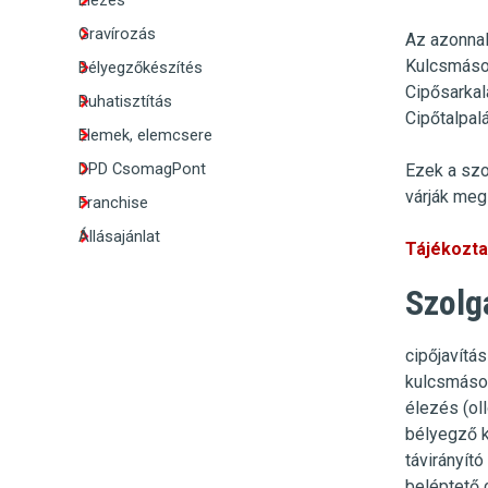
Élezés
Gravírozás
Az azonnal
Kulcsmáso
Bélyegzőkészítés
Cipősarkal
Ruhatisztítás
Cipőtalpal
Elemek, elemcsere
DPD CsomagPont
Ezek a szo
várják meg 
Franchise
Állásajánlat
Tájékoztat
Szolg
cipőjavítás
kulcsmásol
élezés (oll
bélyegző 
távirányít
beléptető 