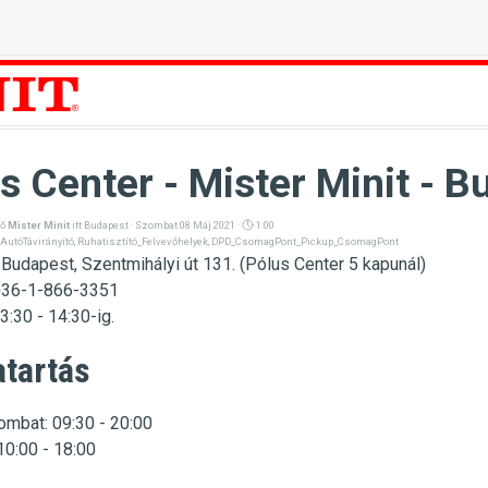
s Center - Mister Minit - B
ző
Mister Minit
itt
Budapest
· Szombat 08 Máj 2021 ·
1:00
AutóTávirányító
,
Ruhatisztító_Felvevőhelyek
,
DPD_CsomagPont_Pickup_CsomagPont
2
Budapest, Szentmihályi út 131. (Pólus Center 5 kapunál)
+36-1-866-3351
3:30 - 14:30-ig.
atartás
ombat: 09:30 - 20:00
10:00 - 18:00