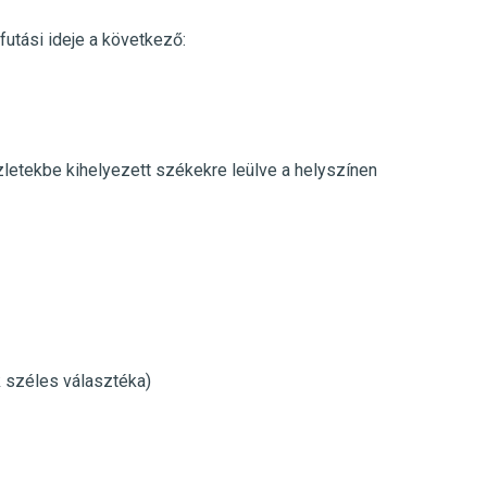
futási ideje a következő:
üzletekbe kihelyezett székekre leülve a helyszínen
k széles választéka)