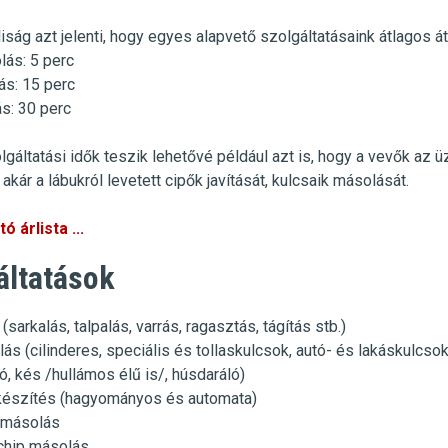
iság azt jelenti, hogy egyes alapvető szolgáltatásaink átlagos át
lás
:
5 perc
ás
: 15 perc
ás
: 30 perc
lgáltatási idők teszik lehetővé például azt is, hogy a vevők az 
akár a lábukról levetett cipők javítását, kulcsaik másolását.
ó árlista ...
áltatások
 (sarkalás, talpalás, varrás, ragasztás, tágítás stb.)
ás (cilinderes, speciális és tollaskulcsok, autó- és lakáskulcso
ó, kés /hullámos élű is/, húsdaráló)
készítés (hagyományos és automata)
ó másolás
chip másolás