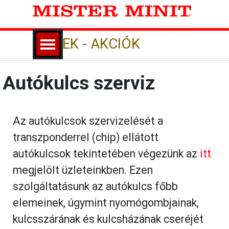
Tartalomhoz ugrás
Ugrás a menüre
HÍREK - AKCIÓK
Autókulcs szerviz
Az autókulcsok szervizelését a
transzponderrel (chip) ellátott
autókulcsok tekintetében végezünk az
itt
megjelölt üzleteinkben. Ezen
szolgáltatásunk az autókulcs főbb
elemeinek, úgymint nyomógombjainak,
kulcsszárának és kulcsházának cseréjét