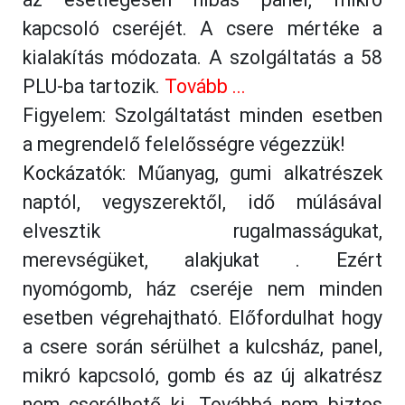
kapcsoló cseréjét. A csere mértéke a
kialakítás módozata. A szolgáltatás a 58
PLU-ba tartozik.
Tovább ...
Figyelem: Szolgáltatást minden esetben
a megrendelő felelősségre végezzük!
Kockázatók: Műanyag, gumi alkatrészek
naptól, vegyszerektől, idő múlásával
elvesztik rugalmasságukat,
merevségüket, alakjukat . Ezért
nyomógomb, ház cseréje nem minden
esetben végrehajtható. Előfordulhat hogy
a csere során sérülhet a kulcsház, panel,
mikró kapcsoló, gomb és az új alkatrész
nem cserélhető ki. Továbbá nem biztos