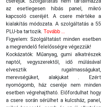
cseréjük. Szolgáltatás nem tartalmazza
az esetlegesen hibás panel, mikró
kapcsoló cseréjét. A csere mértéke a
kialakítás módozata. A szolgáltatás a 55
PLU-ba tartozik.
Tovább ...
Figyelem: Szolgáltatást minden esetben
a megrendelő felelősségre végezzük!
Kockázatók: Műanyag, gumi alkatrészek
naptól, vegyszerektől, idő múlásával
elvesztik rugalmasságukat,
merevségüket, alakjukat . Ezért
nyomógomb, ház cseréje nem minden
esetben végrehajtható. Előfordulhat hogy
a csere során sérülhet a kulcsház, panel,