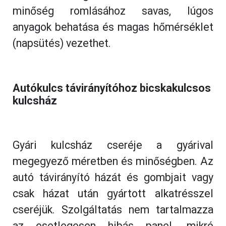
minőség romlásához savas, lúgos
anyagok behatása és magas hőmérséklet
(napsütés) vezethet.
Autókulcs távirányítóhoz bicskakulcsos 
kulcsház
Gyári kulcsház cseréje a gyárival
megegyező méretben és minőségben. Az
autó távirányító házát és gombjait vagy
csak házat után gyártott alkatrésszel
cseréjük. Szolgáltatás nem tartalmazza
az esetlegesen hibás panel, mikró