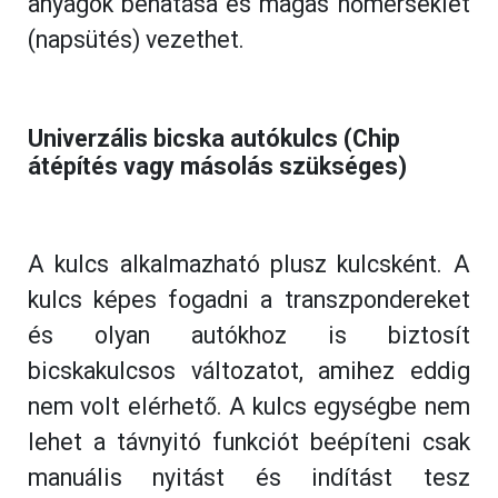
anyagok behatása és magas hőmérséklet
(napsütés) vezethet.
Univerzális bicska autókulcs (Chip 
átépítés vagy másolás szükséges)
A kulcs alkalmazható plusz kulcsként. A
kulcs képes fogadni a transzpondereket
és olyan autókhoz is biztosít
bicskakulcsos változatot, amihez eddig
nem volt elérhető. A kulcs egységbe nem
lehet a távnyitó funkciót beépíteni csak
manuális nyitást és indítást tesz