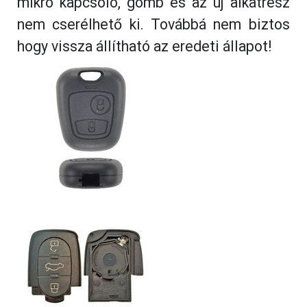
mikró kapcsoló, gomb és az új alkatrész
nem cserélhető ki. Továbbá nem biztos
hogy vissza állítható az eredeti állapot!