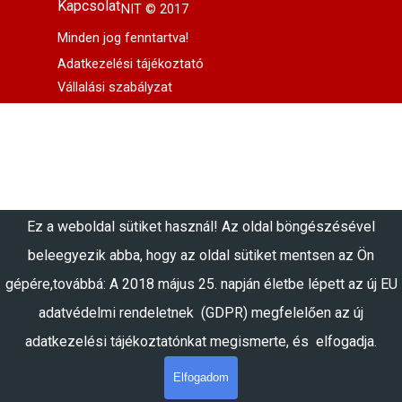
Kapcsolat
MISTER MINIT © 2017
Minden jog fenntartva!
Adatkezelési tájékoztató
Vállalási szabályzat
Vissza a tartalomhoz
Ez a weboldal sütiket használ! Az oldal böngészésével
beleegyezik abba, hogy az oldal sütiket mentsen az Ön
gépére,továbbá:
A 2018 május 25. napján életbe lépett az új EU
adatvédelmi rendeletnek (GDPR) megfelelően az új
adatkezelési tájékoztatónkat megismerte, és elfogadja.
Elfogadom