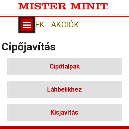
Tartalomhoz ugrás
Ugrás a menüre
HÍREK - AKCIÓK
Cipőjavítás
Cipőtalpak
Lábbelikhez
Kisjavítás