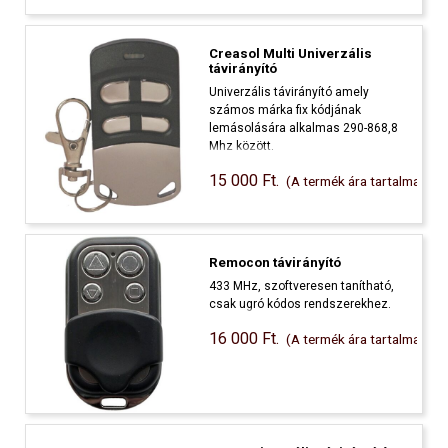
Creasol Multi Univerzális
távirányító
Univerzális távirányító amely
számos márka fix kódjának
lemásolására alkalmas 290-868,8
Mhz között.
15 000 Ft.
(A termék ára tartalmazza a
Remocon távirányító
433 MHz, szoftveresen tanítható,
csak ugró kódos rendszerekhez.
16 000 Ft.
(A termék ára tartalmazza a