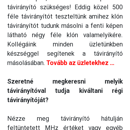
távirányító szükséges! Eddig közel 500
féle távirányítót teszteltünk amihez klón
távirányítót tudunk másolni a fenti képen
látható négy féle klón valamelyikére.
Kollégáink minden üzletünkben
készséggel segítenek a távirányító
másolásában.
Tovább az üzletekhez ...
Szeretné megkeresni melyik
távirányítóval tudja kiváltani régi
távirányítóját?
Nézze meg távirányító hátulján
feltüntetett MHz értéket vagy egyéb