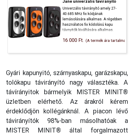
Jane univerzális távirányító
Univerzális távirányító amely 27-
40.685 MHz fix kódjának
lemásolására alkalmas. A régebben
használatos fix kódolású kapu
távnyitók kiváltására alkalmas.
16 000 Ft.
(A termék ára tartalmazza a
Gyári kapunyitó, szárnyaskapu, garázskapu,
tolókapu
távirányító
nagy választéka.
A
távírányitok bármelyik
MISTER MINIT
®
üzletben elérhető. Az árakról kérem
érdeklődjön kollégánknál. A piacon lévő
távirányítók 98%-ban másolhatóak a
MISTER MINIT
®
által forgalmazott