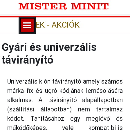
Tartalomhoz ugrás
Ugrás a menüre
HÍREK - AKCIÓK
Gyári és univerzális
távirányító
Univerzális klón távirányító amely számos
márka fix és ugró kódjának lemásolására
alkalmas. A távirányító alapállapotban
(szállítási állapotban) nem tartalmaz
kódot. Tanításához egy meglévő és
működőképes, vele kompatibilis