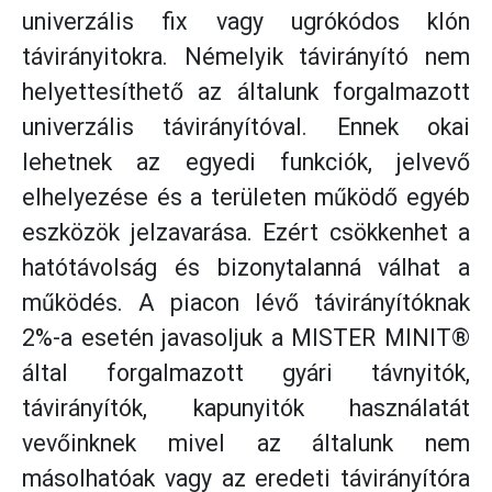
univerzális fix vagy ugrókódos klón
távirányitokra. Némelyik távirányító nem
helyettesíthető az általunk forgalmazott
univerzális távirányítóval. Ennek okai
lehetnek az egyedi funkciók, jelvevő
elhelyezése és a területen működő egyéb
eszközök jelzavarása. Ezért csökkenhet a
hatótávolság és bizonytalanná válhat a
működés. A piacon lévő távirányítóknak
2%-a esetén javasoljuk a MISTER MINIT®
által forgalmazott gyári távnyitók,
távirányítók, kapunyitók használatát
vevőinknek mivel az általunk nem
másolhatóak vagy az eredeti távirányítóra