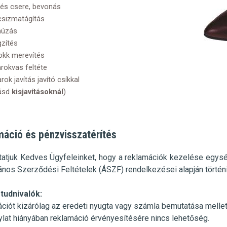
lés csere, bevonás
csizmatágítás
húzás
gzítés
okk merevítés
rokvas feltéte
rok javítás javító csíkkal
lásd
kisjavításoknál
)
áció és pénzvisszatérítés
tatjuk Kedves Ügyfeleinket, hogy a reklamációk kezelése
egysé
lános Szerződési Feltételek (ÁSZF)
rendelkezései alapján történi
tudnivalók:
ciót kizárólag az eredeti nyugta vagy számla bemutatása mellett
ylat hiányában reklamáció érvényesítésére nincs lehetőség.