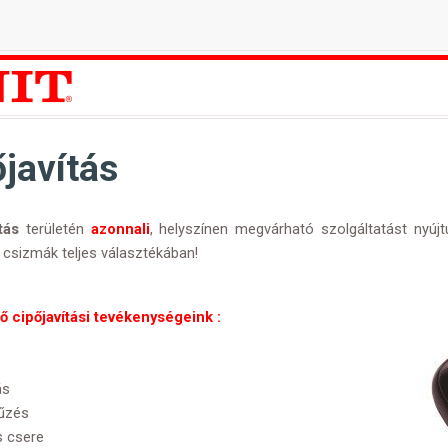
javítás
ítás
területén
azonnali
, helyszínen megvárható szolgáltatást nyújt
 csizmák teljes választékában!
ő cipőjavítási tevékenységeink :
ás
tűzés
s csere