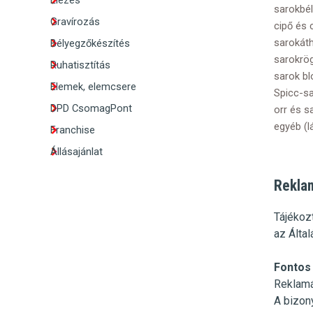
Élezés
sarokbé
Gravírozás
cipő és 
sarokát
Bélyegzőkészítés
sarokrö
Ruhatisztítás
sarok bl
Elemek, elemcsere
Spicc-sa
DPD CsomagPont
orr és sa
egyéb (
Franchise
Állásajánlat
Reklam
Tájékoz
az
Álta
Fontos 
Reklamá
A bizon