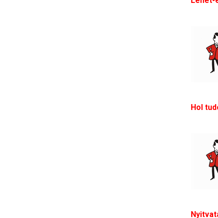
Lehet-e
Hol tud
Nyitvat