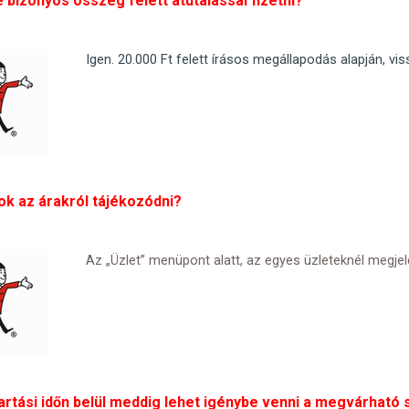
 bizonyos összeg felett átutalással fizetni?
Igen. 20.000 Ft felett írásos megállapodás alapján, vi
ok az árakról tájékozódni?
Az „Üzlet” menüpont alatt, az egyes üzleteknél megjele
artási időn belül meddig lehet igénybe venni a megvárható 