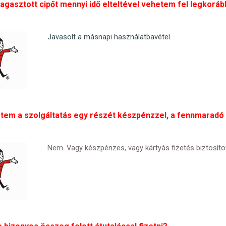
gasztott cipőt mennyi idő elteltével vehetem fel legkorá
Javasolt a másnapi használatbavétel.
tem a szolgáltatás egy részét készpénzzel, a fennmaradó r
Nem. Vagy készpénzes, vagy kártyás fizetés biztosítot