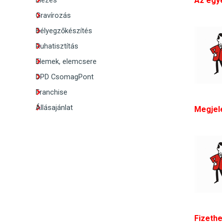
Élezés
Az egye
Gravírozás
Bélyegzőkészítés
Ruhatisztítás
Elemek, elemcsere
DPD CsomagPont
Franchise
Állásajánlat
Megjel
Fizeth