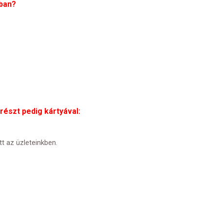
bban?
észt pedig kártyával:
t az üzleteinkben.