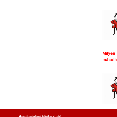
Milyen
másolh
Adatkezelési tájékoztató
Kapcsolat