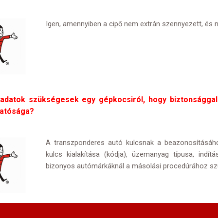
Igen, amennyiben a cipő nem extrán szennyezett, és 
 adatok szükségesek egy gépkocsiról, hogy biztonsággal
atósága?
A transzponderes autó kulcsnak a beazonosításáho
kulcs kialakítása (kódja), üzemanyag típusa, indítá
bizonyos autómárkáknál a másolási procedúrához sz