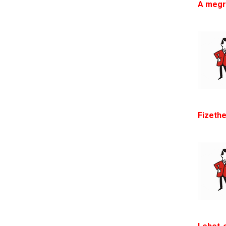
A megra
Fizethe