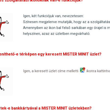
s szolgáltatási ikonoknak van-e funkciójuk?
Igen, két funkciójuk van, nevezetesen:
Színesen megjelenve mutatják, hogy az a szolgáltatás
Amennyiben az ikon bal felső sarkában egy órajel is m
helyszínen, azaz az üzletben megvárható.
eníthető-e térképen egy keresett MISTER MINIT üzlet?
Igen, a keresett üzlet címe melletti
ikonra kattint
etek-e bankkártyával a MISTER MINIT üzletekben?