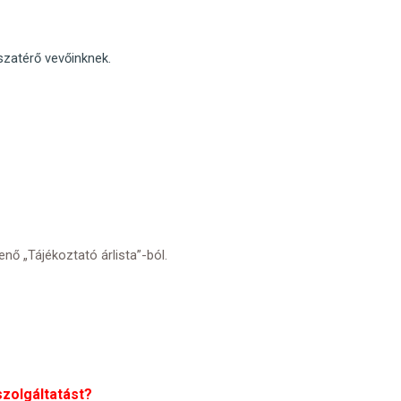
sszatérő vevőinknek.
nő „Tájékoztató árlista”-ból.
szolgáltatást?