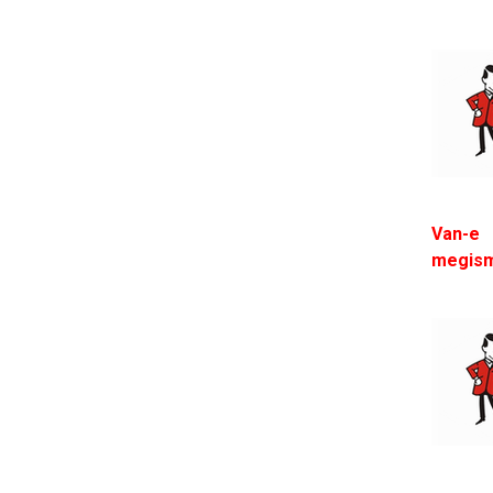
Van-e 
megis