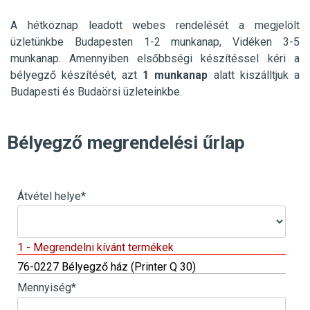
A hétköznap leadott webes rendelését a megjelölt
üzletünkbe
Budapesten 1-2 munkanap, Vidéken 3-5
munkanap. Amennyiben elsőbbségi készítéssel kéri a
bélyegző készítését, azt
1 munkanap
alatt kiszálltjuk a
Budapesti és Budaörsi üzleteinkbe.
Bélyegző megrendelési űrlap
Átvétel helye
*
1 - Megrendelni kívánt termékek
76-0227 Bélyegző ház (Printer Q 30)
Mennyiség
*