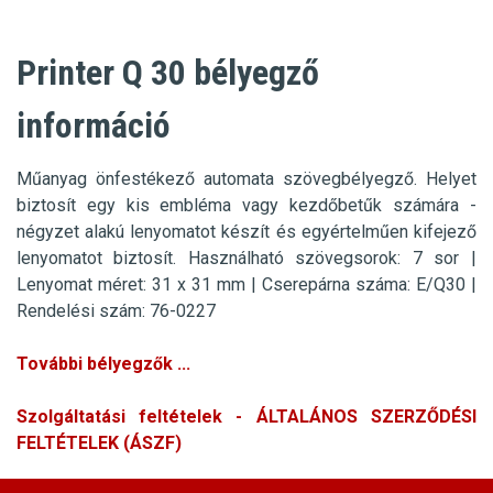
Printer Q 30 bélyegző
információ
Műanyag önfestékező automata szövegbélyegző.
Helyet
biztosít egy kis embléma vagy kezdőbetűk számára -
négyzet alakú lenyomatot készít és egyértelműen kifejező
lenyomatot biztosít.
Használható szövegsorok: 7 sor
|
Lenyomat méret: 31 x 31 mm |
Cserepárna száma: E/Q30 |
Rendelési szám: 76-0227
További bélyegzők ...
Szolgáltatási feltételek - ÁLTALÁNOS SZERZŐDÉSI
FELTÉTELEK (ÁSZF)