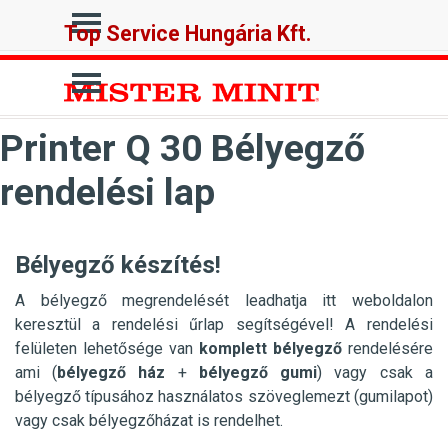
Tartalomhoz ugrás
Ugrás a menüre
Top Service Hungária Kft.
Ugrás a menüre
Printer Q 30 Bélyegző
rendelési lap
Bélyegző készítés!
A bélyegző megrendelését leadhatja itt weboldalon
keresztül a rendelési űrlap segítségével! A rendelési
felületen lehetősége van
komplett bélyegző
rendelésére
ami (
bélyegző ház
+
bélyegző gumi
) vagy csak a
bélyegző típusához használatos szöveglemezt (gumilapot)
vagy csak bélyegzőházat is rendelhet.