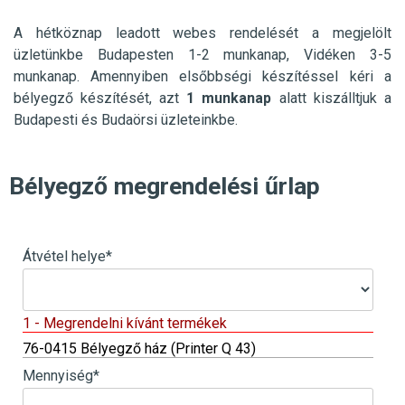
A hétköznap leadott webes rendelését a megjelölt
üzletünkbe
Budapesten 1-2 munkanap, Vidéken 3-5
munkanap. Amennyiben elsőbbségi készítéssel kéri a
bélyegző készítését, azt
1 munkanap
alatt kiszálltjuk a
Budapesti és Budaörsi üzleteinkbe.
Bélyegző megrendelési űrlap
Átvétel helye
*
1 - Megrendelni kívánt termékek
76-0415 Bélyegző ház (Printer Q 43)
Mennyiség
*