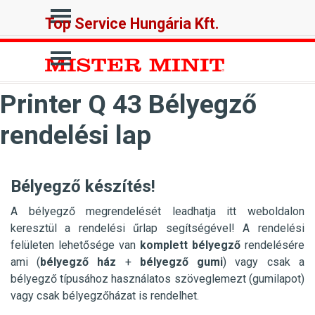
Tartalomhoz ugrás
Ugrás a menüre
Top Service Hungária Kft.
Ugrás a menüre
Printer Q 43 Bélyegző
rendelési lap
Bélyegző készítés!
A bélyegző megrendelését leadhatja itt weboldalon
keresztül a rendelési űrlap segítségével! A rendelési
felületen lehetősége van
komplett bélyegző
rendelésére
ami (
bélyegző ház
+
bélyegző gumi
) vagy csak a
bélyegző típusához használatos szöveglemezt (gumilapot)
vagy csak bélyegzőházat is rendelhet.