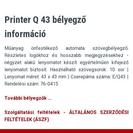
Printer Q 43 bélyegző
információ
Műanyag önfestékező automata szövegbélyegző.
Részletes logókhoz és hosszabb megjegyzésekhez -
négyzet alakú lenyomatot készít egyértelműen kifejező
lenyomatot biztosít.
Használható szövegsorok: 10 sor
|
Lenyomat méret: 43 x 43 mm |
Cserepárna száma: E/Q43 |
Rendelési szám: 76-0415
További bélyegzők ...
Szolgáltatási feltételek - ÁLTALÁNOS SZERZŐDÉSI
FELTÉTELEK (ÁSZF)