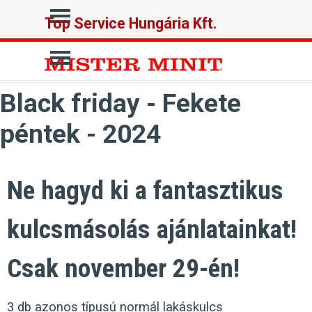
Tartalomhoz ugrás
Ugrás a menüre
Top Service Hungária Kft.
Ugrás a menüre
Black friday - Fekete
péntek - 2024
Ne hagyd ki a fantasztikus
kulcsmásolás ajánlatainkat!
Csak november 29-én!
3 db azonos típusú normál lakáskulcs