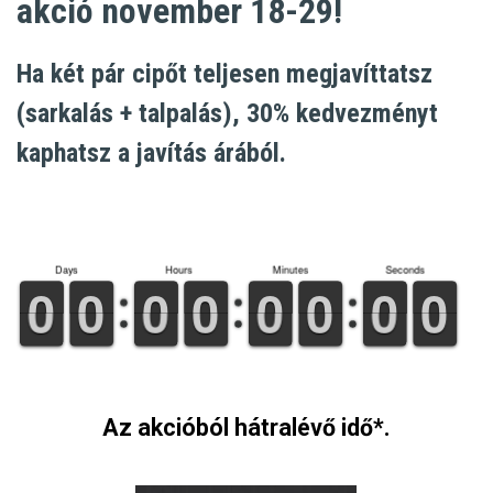
akció november 18-29!
Ha két pár cipőt teljesen megjavíttatsz
(sarkalás + talpalás), 30% kedvezményt
kaphatsz a javítás árából.
Days
Hours
Minutes
Seconds
9
9
0
0
9
9
0
0
9
9
0
0
9
9
0
0
9
9
0
0
9
9
0
0
9
9
0
0
9
9
0
0
Az akcióból hátralévő idő*.