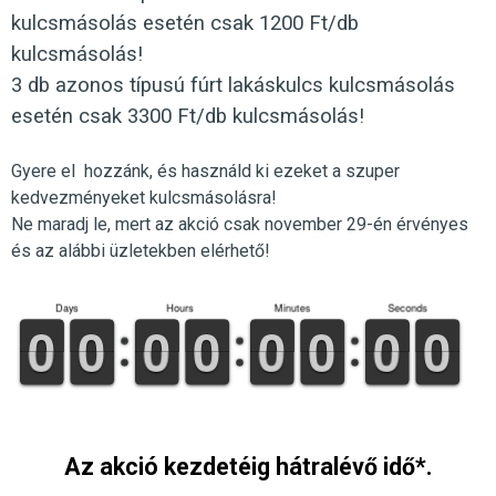
kulcsmásolás esetén csak 1200 Ft/db
kulcsmásolás!
3 db azonos típusú fúrt lakáskulcs kulcsmásolás
esetén csak 3300 Ft/db kulcsmásolás!
Gyere el hozzánk, és használd ki ezeket a szuper
kedvezményeket kulcsmásolásra!
Ne maradj le, mert az akció csak november 29-én érvényes
és az alábbi üzletekben elérhető!
Days
Hours
Minutes
Seconds
9
9
0
0
9
9
0
0
9
9
0
0
9
9
0
0
9
9
0
0
9
9
0
0
9
9
0
0
9
9
0
0
Az akció kezdetéig hátralévő idő*.