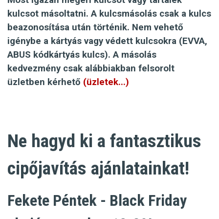
Most igazán megéri kulcsot vagy tartalék
kulcsot másoltatni. A
kulcsmásolás
csak a kulcs
beazonosítása után történik. Nem vehető
igénybe a kártyás vagy védett kulcsokra (EVVA,
ABUS kódkártyás kulcs). A másolás
kedvezmény csak
alábbiakban
felsorolt
üzletben kérhető
(üzletek...)
Ne hagyd ki a fantasztikus
cipőjavítás ajánlatainkat!
Fekete Péntek - Black Friday