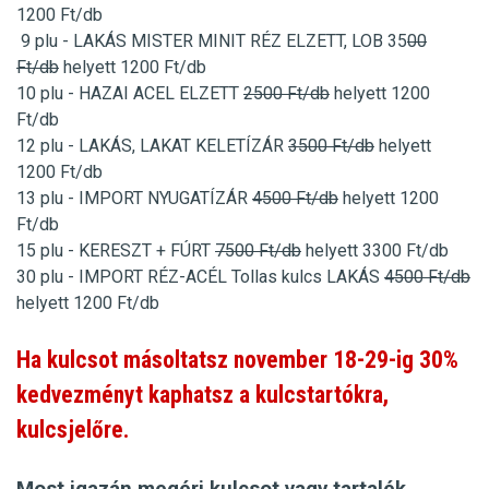
1200 Ft/db
9 plu - LAKÁS MISTER MINIT
RÉZ
ELZETT, LOB 35
00
Ft/db
helyett 1200 Ft/db
10 plu - HAZAI ACEL
ELZETT
2500 Ft/db
helyett 1200
Ft/db
12 plu - LAKÁS,
LAKAT
KELETÍZÁR
35
00 Ft/db
helyett
1200 Ft/db
13 plu - IMPORT NYUGATÍZÁR
45
00 Ft/db
helyett 1200
Ft/db
15 plu - KERESZT + FÚRT
75
00 Ft/db
helyett 3300 Ft/db
30 plu - IMPORT RÉZ-ACÉL
Tollas kulcs
LAKÁS
45
00 Ft/db
helyett 1200 Ft/db
Ha kulcsot másoltatsz november 18-29-ig 30%
kedvezményt kaphatsz a kulcstartókra,
kulcsjelőre.