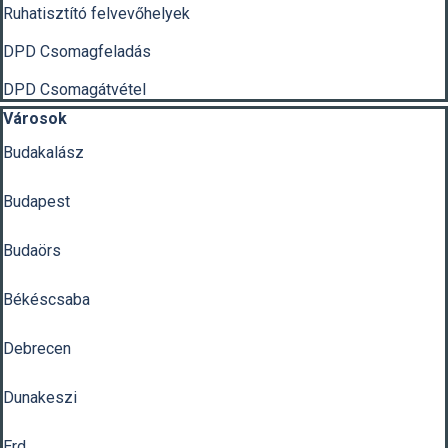
Ruhatisztító felvevőhelyek
DPD Csomagfeladás
DPD Csomagátvétel
Kihagy blokk Városok
Városok
Budakalász
Budapest
Budaörs
Békéscsaba
Debrecen
Dunakeszi
Erd