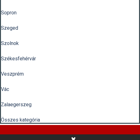
Sopron
Szeged
Szolnok
Székesfehérvár
Veszprém
Vác
Zalaegerszeg
Összes kategória