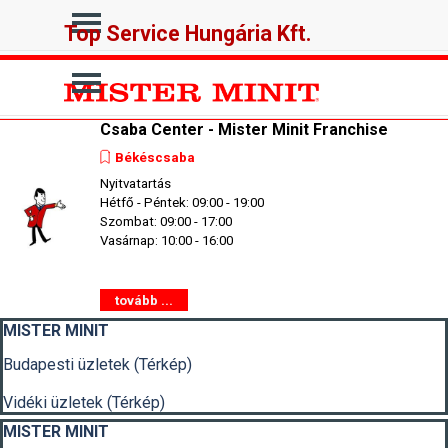
Tartalomhoz ugrás
Ugrás a menüre
Top Service Hungária Kft.
Ugrás a menüre
Csaba Center - Mister Minit Franchise
Békéscsaba
Nyitvatartás
Hétfő - Péntek: 09:00 - 19:00
Szombat: 09:00 - 17:00
Vasárnap: 10:00 - 16:00
tovább ...
Kihagy blokk MISTER MINIT
MISTER MINIT
Budapesti üzletek (Térkép)
Vidéki üzletek (Térkép)
Kihagy blokk MISTER MINIT
MISTER MINIT