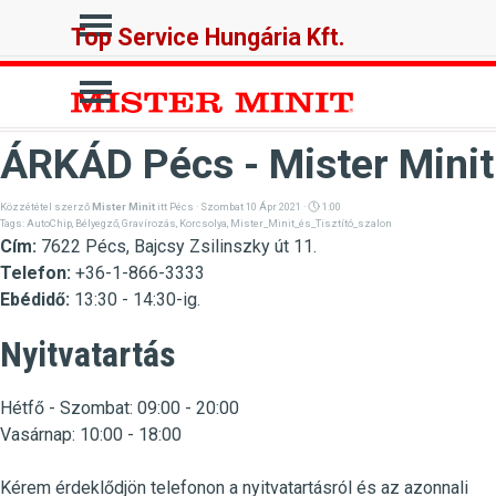
Tartalomhoz ugrás
Ugrás a menüre
Top Service Hungária Kft.
Ugrás a menüre
ÁRKÁD Pécs - Mister Minit
Közzététel szerző
Mister Minit
itt
Pécs
· Szombat 10 Ápr 2021 ·
1:00
Tags:
AutoChip
,
Bélyegző
,
Gravírozás
,
Korcsolya
,
Mister_Minit_és_Tisztító_szalon
Cím:
7622 Pécs, Bajcsy Zsilinszky út 11.
Telefon:
+36-1-866-3333
Ebédidő:
13:30 - 14:30-ig.
Nyitvatartás
Hétfő - Szombat: 09:00 - 20:00
Vasárnap: 10:00 - 18:00
Kérem érdeklődjön telefonon a nyitvatartásról és az azonnali