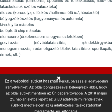
kulcsmásolás (cilinderes, speciális és tollaskulcsok, autó- és
lakáskulcsok széles választéka)
élezés (korcsolya, olló, kés /hullámos élű is/, húsdaráló)
bélyegző készítés (hagyományos és automata)
távirányító másolás
beléptető chip másolás
elemcsere (óraelemcsere is egyes üzletekben)
gravírozás (névtáblakészítés, ajándéktárgyakba
monogrammozás, irodai eligazító táblák készítése, sportkupák,
érmék, stb.)
Ez a weboldal sütiket használ!
Kérjük, olvassa el adatvédelmi
Központi Autókulcsmásolás 
irányelveinket.
Az oldal böngészésével beleegyezik abba, hogy
telefonszám: +36 1 866 3300 # 3206
az oldal sütiket mentsen az Ön gépére,továbbá: A 2018 május
Adatkezelési tájékoztató
Vállalási szabályzat
25. napján életbe lépett az új EU adatvédelmi rendeletnek
MISTER MINIT © 2017
Minden jog fenntartva!
(GDPR) megfelelően az új adatkezelési tájékoztatónkat
megismerte, és elfogadja.