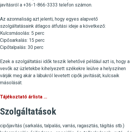
javításról a
+36-1-866-3333 t
elefon számon.
Az azonnaliság azt jelenti, hogy egyes alapvető
szolgáltatásaink átlagos átfutási ideje a következő:
Kulcsmásolás
:
5 perc
Cipősarkalás
: 15 perc
Cipőtalpalás
: 30 perc
Ezek a szolgáltatási idők teszik lehetővé például azt is, hogy a
vevők az üzletekbe kihelyezett székekre leülve a helyszínen
várják meg akár a lábukról levetett cipők javítását, kulcsaik
másolását.
Tájékoztató árlista ...
Szolgáltatások
cipőjavítás (sarkalás, talpalás, varrás, ragasztás, tágítás stb.)