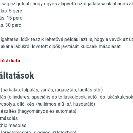
iság azt jelenti, hogy egyes alapvető szolgáltatásaink átlagos át
lás
:
5 perc
ás
: 15 perc
ás
: 30 perc
lgáltatási idők teszik lehetővé például azt is, hogy a vevők az 
akár a lábukról levetett cipők javítását, kulcsaik másolását.
ó árlista ...
áltatások
 (sarkalás, talpalás, varrás, ragasztás, tágítás stb.)
ás (cilinderes, speciális és tollaskulcsok, autó- és lakáskulcso
csolya, olló, kés /hullámos élű is/, húsdaráló)
készítés (hagyományos és automata)
ó másolás
chip másolás
(óraelemcsere is egyes üzletekben)