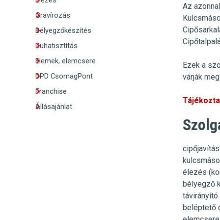
Élezés
Az azonnal
Gravírozás
Kulcsmáso
Cipősarkal
Bélyegzőkészítés
Cipőtalpal
Ruhatisztítás
Elemek, elemcsere
Ezek a szo
DPD CsomagPont
várják meg 
Franchise
Tájékoztat
Állásajánlat
Szolg
cipőjavítás
kulcsmásol
élezés (kor
bélyegző 
távirányít
beléptető 
elemcsere 