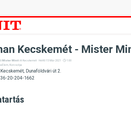
an Kecskemét - Mister Min
ző
Mister Minit
itt
Kecskemét
· Hétfő 15 Már 2021 ·
1:00
raElem
,
Korcsolya
Kecskemét, Dunaföldvári út 2
.
+36-20-204-1662
atartás