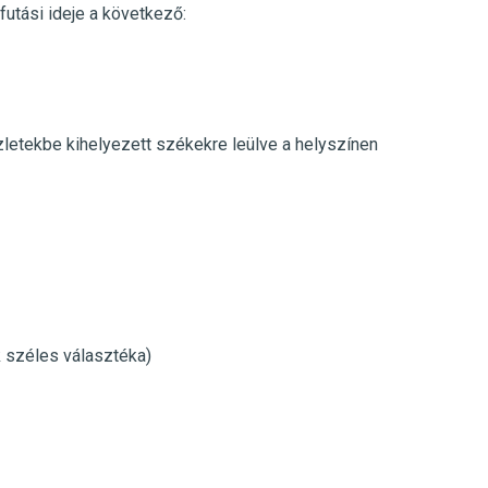
futási ideje a következő:
üzletekbe kihelyezett székekre leülve a helyszínen
k széles választéka)