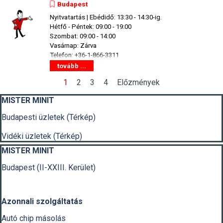
Budapest
Nyitvatartás | Ebédidő: 13:30 - 14:30-ig.
Hétfő - Péntek: 09:00 - 19:00
Szombat: 09:00 - 14:00
Vasárnap: Zárva
Telefon: +36-1-866-3311
tovább ...
Jelenlegi oldal:
1
Ugrás az oldalra:
2
Ugrás az oldalra:
3
Ugrás az oldalra:
4
Előzmények
Kihagy blokk MISTER MINIT
MISTER MINIT
Budapesti üzletek (Térkép)
Vidéki üzletek (Térkép)
Kihagy blokk MISTER MINIT
MISTER MINIT
Budapest (II-XXIII. Kerület)
Azonnali szolgáltatás
Autó chip másolás