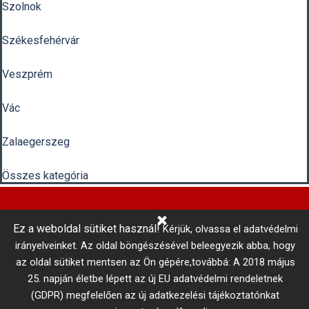
Szolnok
Székesfehérvár
Veszprém
Vác
Zalaegerszeg
Összes kategória
Ez a weboldal sütiket használ!
Kérjük, olvassa el adatvédelmi
Központi Autókulcsmásolás 
irányelveinket.
Az oldal böngészésével beleegyezik abba, hogy
telefonszám: +36 1 866 3300 # 3206
az oldal sütiket mentsen az Ön gépére,továbbá: A 2018 május
Adatkezelési tájékoztató
Vállalási szabályzat
25. napján életbe lépett az új EU adatvédelmi rendeletnek
MISTER MINIT © 2017
Minden jog fenntartva!
(GDPR) megfelelően az új adatkezelési tájékoztatónkat