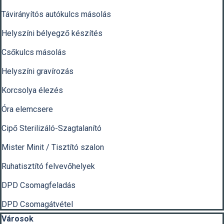
Távirányítós autókulcs másolás
Helyszíni bélyegző készítés
Csőkulcs másolás
Helyszíni gravírozás
Korcsolya élezés
Óra elemcsere
Cipő Sterilizáló-Szagtalanító
Mister Minit / Tisztító szalon
Ruhatisztító felvevőhelyek
DPD Csomagfeladás
DPD Csomagátvétel
Kihagy blokk Városok
Városok